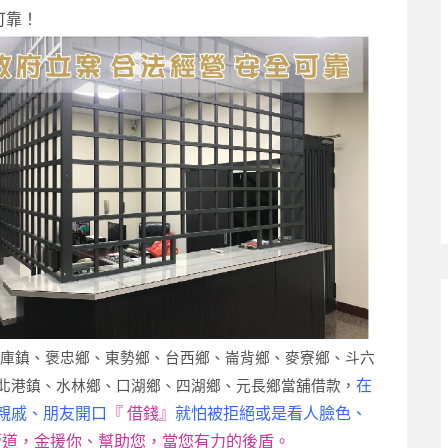
可靠！
土庫鎮、褒忠鄉、東勢鄉、台西鄉、崙背鄉、麥寮鄉、斗六
在
北港鎮、水林鄉、口湖鄉、四湖鄉、元長鄉當舖借款，
親戚、朋友開口
『 借錢』
就怕被拒絕或是看人臉色、
管道，金援你、幫助您，當您有力的後盾。