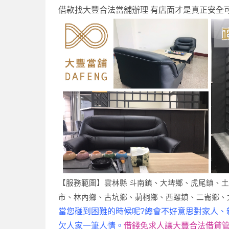
借款找大豐合法當舖辦理 有店面才是真正安全
【服務範圍】雲林縣 斗南鎮、大埤鄉、虎尾鎮、
市、林內鄉、古坑鄉、莿桐鄉、西螺鎮、二崙鄉、
當您碰到困難的時候呢?總會不好意思對家人、
欠人家一筆人情。
借錢免求人讓大豐合法借貸