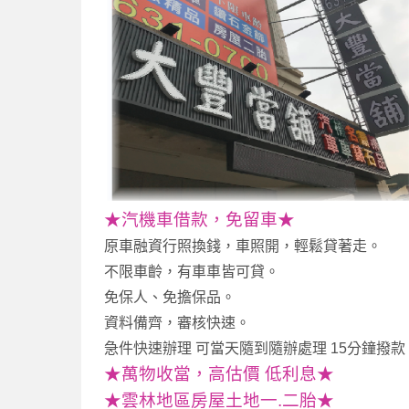
★汽機車借款，免留車★
原車融資行照換錢，車照開，輕鬆貸著走。
不限車齡，有車車皆可貸。
免保人、免擔保品。
資料備齊，審核快速。
急件快速辦理 可當天隨到隨辦處理 15分鐘撥款
★萬物收當，高估價 低利息★
★雲林地區房屋土地一.二胎★