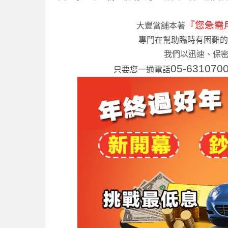
『您急需
大豐當舖本著
專門在幫助臨時有困難的
我們以迅速、保密
05-631070
只要您一通電話